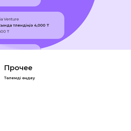
ia Venture
сында төлендіңіз
4,000
₸
500
₸
ure
төлендіңіз
1,000
₸
Прочее
Төлемді өңдеу
ia Venture
сында төлендіңіз
1,500
₸
500
₸