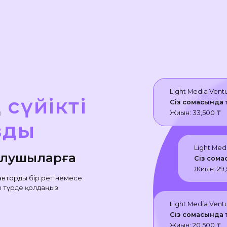
Light Media Vent
ң
сүйікті
Сіз сомасында 
Жиын:
33,500
₸
зды
Light Med
лушыларға
Сіз сома
Жиын:
29
 авторды бір рет немесе
ы түрде қолдаңыз
Light Media Vent
Сіз сомасында 
Жиын:
20,500
₸