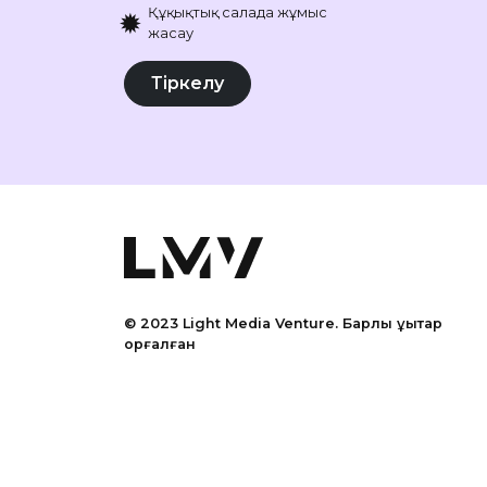
Құқықтық салада жұмыс
✹
жасау
Тіркелу
© 2023 Light Media Venture.
Барлық құқықтар
қорғалған