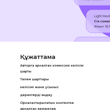
Light Med
Сіз сома
Жиын:
16,
Light Media Vent
Сіз сомасында 
Жиын:
12,500
₸
Құжаттама
Авторға арналған комиссия келісім
Light Med
шарты
Сіз сома
Төлем шарттары
Жиын:
11,
келісімі және ұсыныс
деректерді өңдеу
Орналастырылатын контентке
арналған ережелер