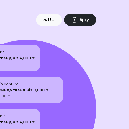
RU
Қыру
ure
төлендіңіз
4,000
₸
ia Venture
сында төлендіңіз
9,000
₸
,500
₸
ure
төлендіңіз
4,000
₸