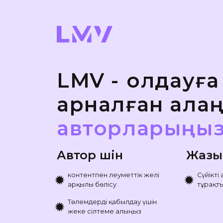
LMV - қолдауға
арналған ала
авторларыңы
Автор үшін
Жазы
контентпен Әлеуметтік желі
Сүйікті
✹
✹
арқылы бөлісу
тұрақт
Төлемдерді қабылдау үшін
✹
жеке сілтеме алыңыз