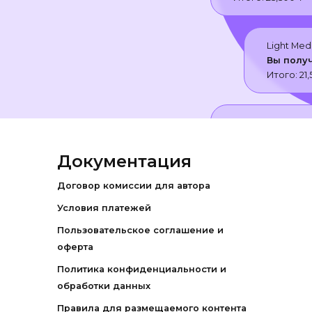
Light Med
Вы полу
Итого:
21
Light Media Vent
Вы получили о
Итого:
12,500
₸
Документация
Договор комиссии для автора
Light Med
Условия платежей
Вы полу
Итого:
11,
Пользовательское соглашение и
оферта
Политика конфиденциальности и
обработки данных
Правила для размещаемого контента