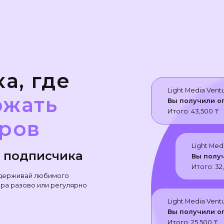
а, где
Light Media Vent
ржать
Вы получили о
Итого:
43,500
₸
ров
Light Med
 подписчика
Вы полу
Итого:
32
держивай любимого
ра разово или регулярно
Light Media Vent
Вы получили о
Итого:
25,500
₸