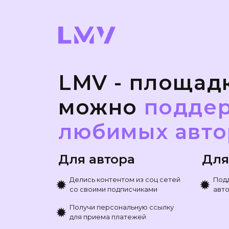
LMV - площадк
можно
подде
любимых авто
Для автора
Для
Делись контентом из соц сетей
Под
✹
✹
со своими подписчиками
авто
Получи персональную ссылку
✹
для приема платежей