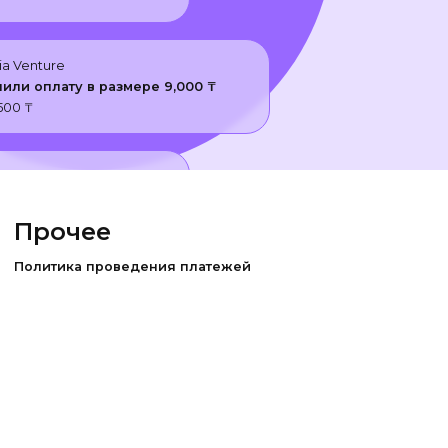
ia Venture
чили оплату в размере
9,000
₸
,500
₸
ure
плату в размере
1,000
₸
Прочее
Политика проведения платежей
ia Venture
чили оплату в размере
1,500
₸
500
₸