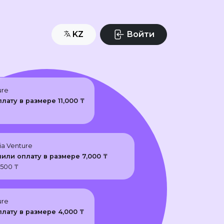
KZ
Войти
ure
плату в размере
11,000
₸
ia Venture
чили оплату в размере
7,000
₸
,500
₸
ure
плату в размере
4,000
₸